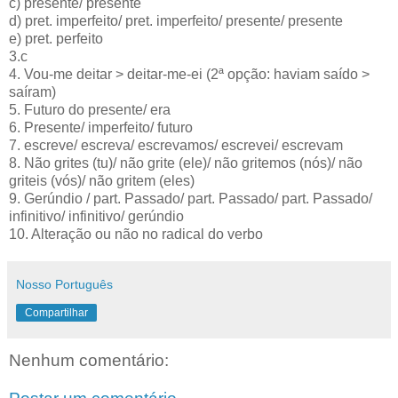
c) presente/ presente
d) pret. imperfeito/ pret. imperfeito/ presente/ presente
e) pret. perfeito
3.c
4. Vou-me deitar > deitar-me-ei (2ª opção: haviam saído >
saíram)
5. Futuro do presente/ era
6. Presente/ imperfeito/ futuro
7. escreve/ escreva/ escrevamos/ escrevei/ escrevam
8. Não grites (tu)/ não grite (ele)/ não gritemos (nós)/ não
griteis (vós)/ não gritem (eles)
9. Gerúndio / part. Passado/ part. Passado/ part. Passado/
infinitivo/ infinitivo/ gerúndio
10. Alteração ou não no radical do verbo
Nosso Português
Compartilhar
Nenhum comentário: